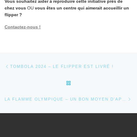
Vous souhaitez aider à reproduire cette initiative près de
chez vous
OU
vous êtes un centre qui aimerait accueillir un
flipper ?
Contactez-nous !
Parcourir les articles
Article précédent
TOMBOLA 2024 – LE FLIPPER EST LIVRÉ !
RETOUR À LA LISTE DES
Ar
LA FLAMME OLYMPIQUE – UN BON MOYEN D’APPORTER DES LUMIÈRES DANS LES YEUX !