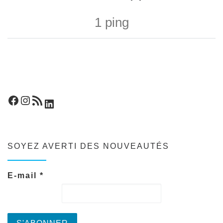
1 ping
Facebook
Instagram
Flux RSS
LinkedIn
SOYEZ AVERTI DES NOUVEAUTÉS
E-mail
*