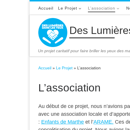
Passer au contenu
Accueil
Le Projet
L’association
N
Des Lumière
Un projet caritatif pour faire briller les yeux des 
Accueil
»
Le Projet
»
L’association
L’association
Au début de ce projet, nous n’avions pas
avec une association locale et d’apport
:
Enfants de Marthe
et l’
ARAME.
Ces deu
concrétisation du projet. Nous avions l