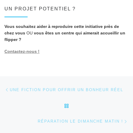
UN PROJET POTENTIEL ?
Vous souhaitez aider à reproduire cette initiative près de
chez vous
OU
vous êtes un centre qui aimerait accueillir un
flipper ?
Contactez-nous !
Parcourir les articles
Article précédent
UNE FICTION POUR OFFRIR UN BONHEUR RÉEL
RETOUR À LA LISTE DES
Ar
RÉPARATION LE DIMANCHE MATIN !