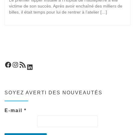
Le premier flipper installé à l’Hôpital de Hautepierre a été
victime de son succès. Après avoir enchaîné des milliers de
billes, il était temps pour lui de rentrer à l’atelier […]
Facebook
Instagram
Flux RSS
LinkedIn
SOYEZ AVERTI DES NOUVEAUTÉS
E-mail
*