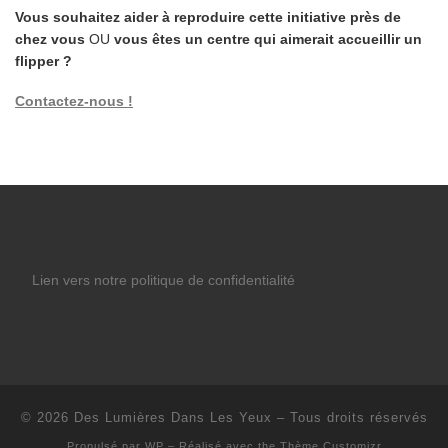
Vous souhaitez aider à reproduire cette initiative près de
chez vous
OU
vous êtes un centre qui aimerait accueillir un
flipper ?
Contactez-nous !
Lien vers notre politique de confidentialité
© 2026
Des Lumières Dans Les Yeux
– Tous droits réservés
Propulsé par
WP
– Réalisé avec the
Thème Customizr