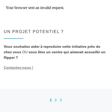
UN PROJET POTENTIEL ?
Vous souhaitez aider à reproduire cette initiative près de
chez vous
OU
vous êtes un centre qui aimerait accueillir un
flipper ?
Contactez-nous !
Navigation dans les articles
1
2
3
Ar