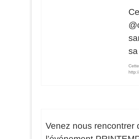
Ce
@c
sa
sa
Cette
http:
Venez nous rencontrer 
l’événement PRINTEMP