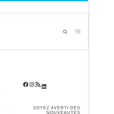
Search
Menu
Facebook
Instagram
Flux RSS
LinkedIn
SOYEZ AVERTI DES
NOUVEAUTÉS