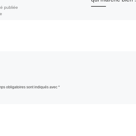
té publiée
e
rouvez nous
m.com/deslu
eux Posted
e
ps obligatoires sont indiqués avec
*