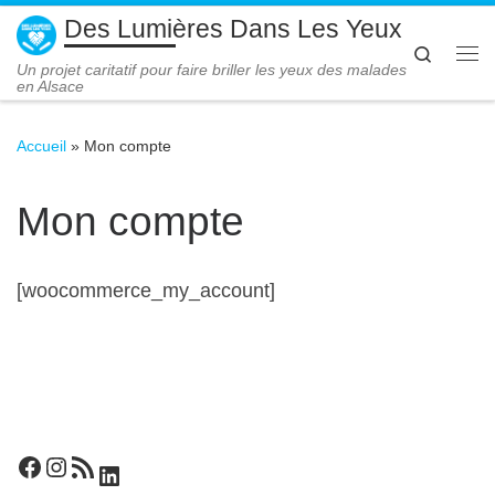
Des Lumières Dans Les Yeux
Passer au contenu
Search
Me
Un projet caritatif pour faire briller les yeux des malades
en Alsace
Accueil
»
Mon compte
Mon compte
[woocommerce_my_account]
Facebook
Instagram
Flux RSS
LinkedIn