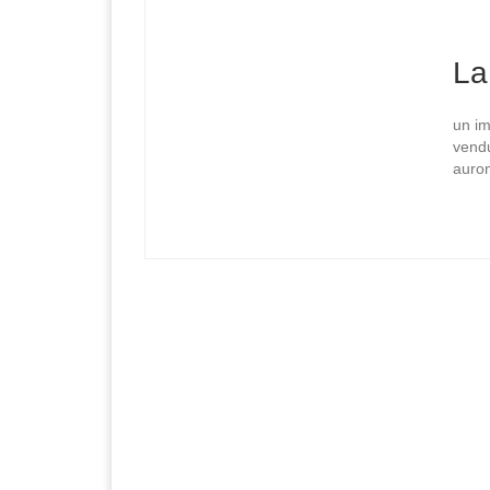
La
un im
vendu
auro