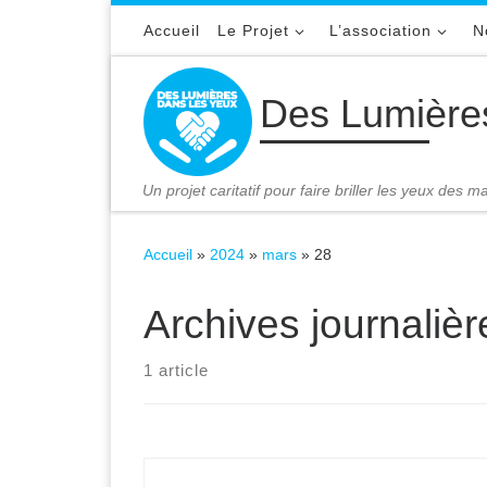
Passer au contenu
Accueil
Le Projet
L’association
N
Des Lumière
Un projet caritatif pour faire briller les yeux des 
Accueil
»
2024
»
mars
»
28
Archives journaliè
1 article