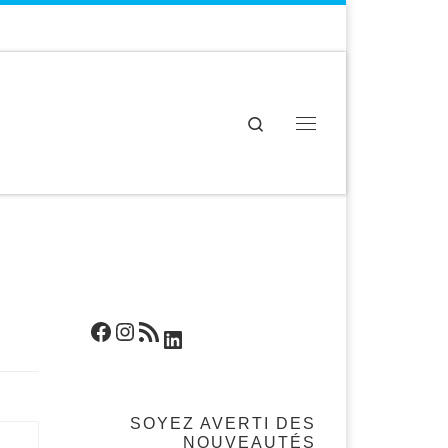
Search
Menu
Facebook
Instagram
Flux RSS
LinkedIn
SOYEZ AVERTI DES
NOUVEAUTÉS